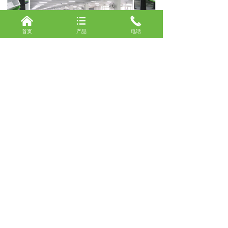
낀
뀑
끅
끄
加入购物车
낙
收藏
首页
产品
电话