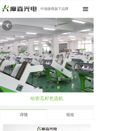
中瑞微视旗下品牌
끀
낒
哈密瓜籽色选机
详情
规格