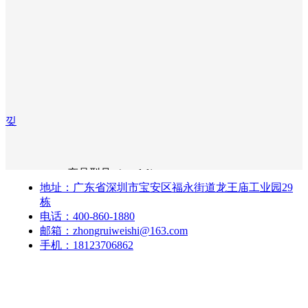
视
频
合
作
洽
谈
联
系
낒
我
们
产品型号（model）
6SXZ-63L
地址：
广东省深圳市宝安区福永街道龙王庙工业园29
产量(t/kg/h)
栋
0.6-0.9（T/h）
电话：
400-860-1880
选净率(%)
邮箱：
zhongruiweishi@163.com
≥99
手机：
18123706862
电源电压
220V 50HZ
功率（kw）
0.7-1.0