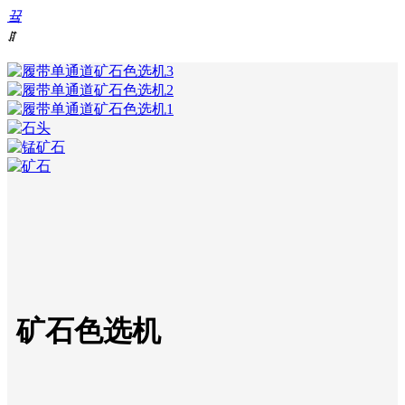
끀
ꁲ
首
낀
首页
页
뀑
产品
产
中瑞微视旗下
끅
电话
品
品牌
中
心
产
品
视
频
客
户
服
务
矿石色选机
新
闻
中
心