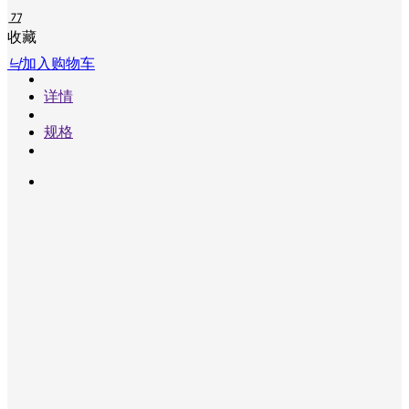
关
끄
于
收藏
我
낙
加入购物车
们
넸
详情
企
业
规格
文
化
넸
发
展
历
程
넸
企
业
荣
誉
넸
企
业