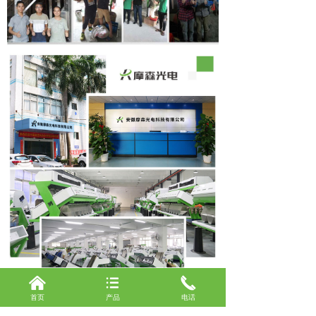
낀
뀑
끅
끄
加入购物车
낙
收藏
首页
产品
电话