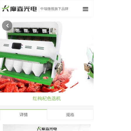
中瑞微视旗下品牌
끀
낒
红枸杞色选机
详情
规格